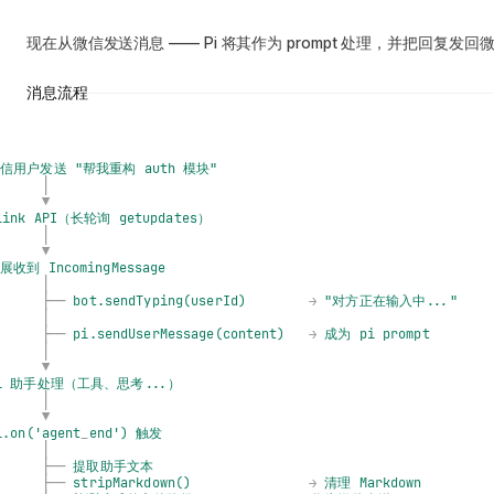
现在从微信发送消息 —— Pi 将其作为 prompt 处理，并把回复发回
消息流程
微信用户发送
"帮我重构
auth
模块"
│
▼
Link
API（长轮询
getupdates）
│
▼
扩展收到
IncomingMessage
│
├──
bot.sendTyping(userId)
→
"对方正在输入中..."
│
├──
pi.sendUserMessage(content)
→
成为
pi
prompt
│
▼
i
助手处理（工具、思考...）
│
▼
i.on('agent
_
end')
触发
│
├──
提取助手文本
├──
stripMarkdown()
→
清理
Markdown