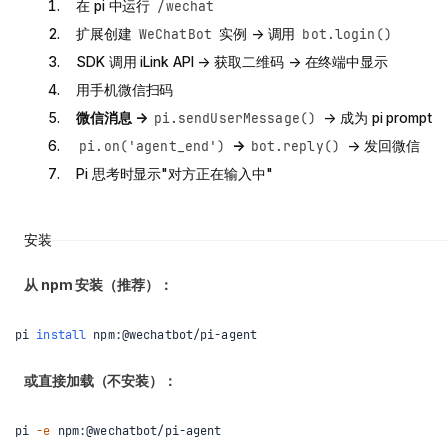
在 pi 中运行
/wechat
扩展创建
实例 → 调用
WeChatBot
bot.login()
SDK 调用 iLink API → 获取二维码 → 在终端中显示
用手机微信扫码
微信消息 →
→ 成为 pi prompt
pi.sendUserMessage()
→
→ 发回微信
pi.on('agent_end')
bot.reply()
Pi 思考时显示"对方正在输入中"
安装
从 npm 安装（推荐）：
pi 
install
 npm:@wechatbot/pi-agent
或直接加载（不安装）：
pi 
-e
 npm:@wechatbot/pi-agent