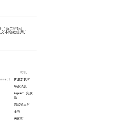
新登录（新二维码）
动发送文本给微信用户
时机
onnect
扩展加载时
每条消息
Agent 完成
后
流式输出时
全程
关闭时