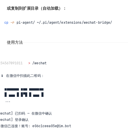
或复制到扩展目录（自动加载）：
cp
-r
 pi-agent/ ~/.pi/agent/extensions/wechat-bridge/
使用方法
2
3
4
5
6
7
8
9
10
11
>
 /wechat

 📱 在微信中扫描此二维码：

   ▄▄▄▄▄▄▄ ▄▄▄ ▄▄▄▄▄▄▄

   █ ▄▄▄ █ █▀█ █ ▄▄▄ █

..
.

wechat
]
wechat
]
 登录确认

 微信已连接！账号: e06c1ceea05e@im.bot