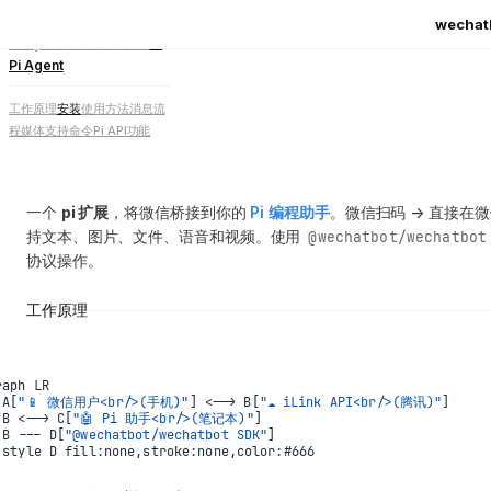
📦
概览
📡
协议
🟢
Node.js
wechat
🐍
Python
🔵
Go
🦀
Rust
🤖
Pi Agent
工作原理
安装
使用方法
消息流
程
媒体支持
命令
Pi API
功能
一个
pi 扩展
，将微信桥接到你的
Pi 编程助手
。微信扫码 → 直接在微
持文本、图片、文件、语音和视频。使用
@wechatbot/wechatbot
协议操作。
工作原理
raph LR

 A[
"📱 微信用户<br/>(手机)"
] <
-->
 B[
"☁️ iLink API<br/>(腾讯)"
]

 B <
-->
 C[
"🤖 Pi 助手<br/>(笔记本)"
]

 B --- D[
"@wechatbot/wechatbot SDK"
]

 style D fill
:
none,stroke
:
none,color
:
#666