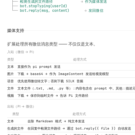
├──
检测生成的文件路径
→
作为媒体发送
├──
bot.stopTyping(userId)
└──
bot.reply(msg,
content)
→
发回微信
媒体支持
扩展处理所有微信消息类型 —— 不仅仅是文本。
入站（微信 → PI）
类型
处理方式
文本
直接作为 pi prompt 发送
图片
下载 → base64 → 作为 ImageContent 发送给视觉模型
语音
优先使用微信转文字；否则下载 SILK 音频
文件
文本文件（.txt, .md, .py 等）：内容包含在 prompt 中。其他：描述
视频
下载 → 保存到临时文件 → 告诉 Pi 文件路径
出站（PI → 微信）
类型
处理方式
文本
去除 Markdown 格式 → 纯文本发送
生成的文件
在回复中检测文件路径 → 通过 bot.reply({ file }) 自动发送