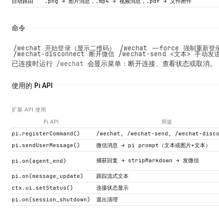
自动路由
.png → 图片消息，.mp4 → 视频消息，.pdf → 文件附件
命令
/wechat 开始登录（显示二维码） /wechat --force 强制重
/wechat-disconnect 断开微信 /wechat-send <文本> 手
已连接时运行
会显示菜单：断开连接、查看状态或取消。
/wechat
使用的 Pi API
扩展 API 使用
Pi API
用途
pi.registerCommand()
/wechat, /wechat-send, /wechat-disc
pi.sendUserMessage()
微信消息 → pi prompt（文本或图片+文本）
捕获回复 → stripMarkdown → 发微信
pi.on(agent_end)
pi.on(message_update)
跟踪流式文本
ctx.ui.setStatus()
连接状态显示
pi.on(session_shutdown)
退出清理